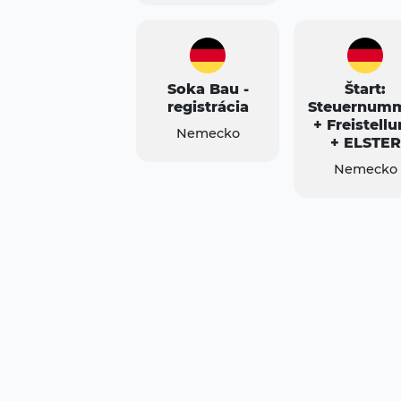
Soka Bau -
Štart:
registrácia
Steuernum
+ Freistell
Nemecko
+ ELSTER
Nemecko