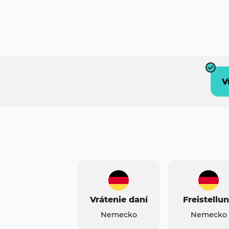
V
Vrátenie daní
Freistellu
Nemecko
Nemecko