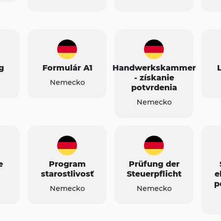
g
Formulár A1
Handwerkskammer
- získanie
Nemecko
potvrdenia
Nemecko
e
Program
Prüfung der
starostlivosť
Steuerpflicht
e
p
Nemecko
Nemecko