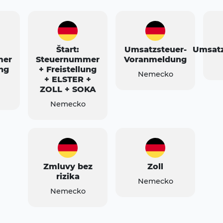
Štart:
Umsatzsteuer-
Umsatz
mer
Steuernummer
Voranmeldung
ung
+ Freistellung
Nemecko
+ ELSTER +
ZOLL + SOKA
Nemecko
Zmluvy bez
Zoll
rizika
Nemecko
Nemecko