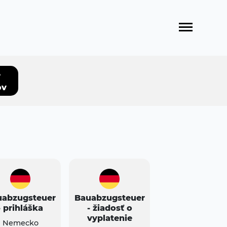
e
ov
uabzugsteuer
Bauabzugsteuer
- prihláška
- žiadosť o
vyplatenie
Nemecko