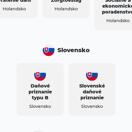
Vrátenie daní
Zorgtoeslag
Sociálne a
ekonomick
Holandsko
Holandsko
poradenstv
Holandsko
Slovensko
Daňové
Slovenské
priznanie
daňové
typu B
priznanie
Slovensko
Slovensko