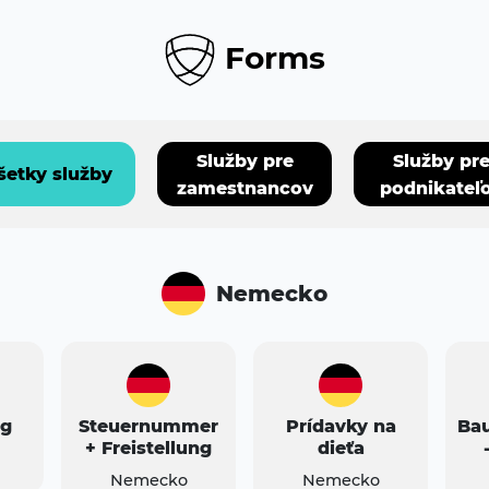
Forms
Služby pre
Služby pr
šetky služby
zamestnancov
podnikateľ
Nemecko
ng
Steuernummer
Prídavky na
Ba
+ Freistellung
dieťa
Nemecko
Nemecko